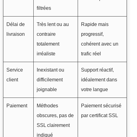
filtrées
Délai de
Très lent ou au
Rapide mais
livraison
contraire
progressif,
totalement
cohérent avec un
irréaliste
trafic réel
Service
Inexistant ou
Support réactif,
client
difficilement
idéalement dans
joignable
votre langue
Paiement
Méthodes
Paiement sécurisé
obscures, pas de
par certificat SSL
SSL clairement
indiqué